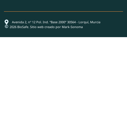
Avenida 2, nº 12 Pol. Ind. “Base 2000” 30564 - Lorquí, Murcia
2026 BioSafe. Sitio web creado por Mark-Sonoma